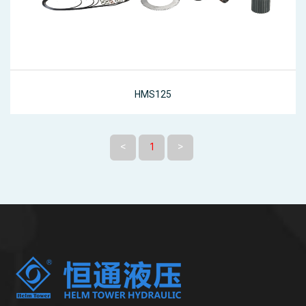
HMS125
<
1
>