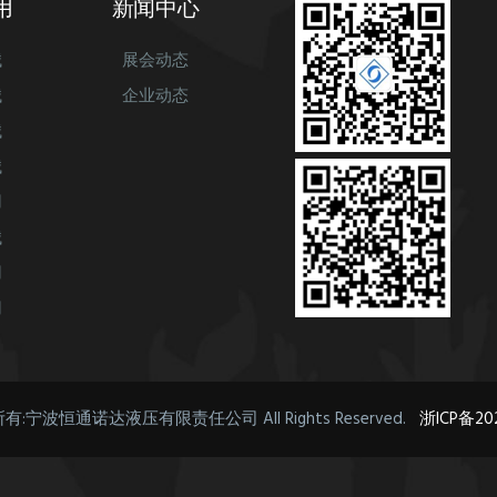
用
新闻中心
械
展会动态
械
企业动态
械
械
用
械
用
用
) 版权所有:宁波恒通诺达液压有限责任公司 All Rights Reserved.
浙ICP备202